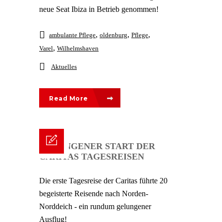
neue Seat Ibiza in Betrieb genommen!
,
,
,
ambulante Pflege
oldenburg
Pflege
,
Varel
Wilhelmshaven
Aktuelles
Read More
GELUNGENER START DER
CARITAS TAGESREISEN
Die erste Tagesreise der Caritas führte 20
begeisterte Reisende nach Norden-
Norddeich - ein rundum gelungener
Ausflug!