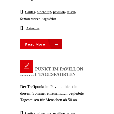
,
,
,
,
Caritas
oldenburg
pavillon
reisen
,
Seniorenreisen
tagesfahrt
Aktuelles
Read More
TREFFPUNKT IM PAVILLON
BIETET TAGESFAHRTEN
Der Treffpunkt im Pavillon bietet in
diesem Sommer ehrenamtlich begleitete
Tagesreisen für Menschen ab 50 an.
,
,
,
,
Caritas
oldenburg
pavillon
reisen