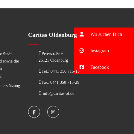
Caritas Oldenburg
Wir suchen Dich
Instagram
Peterstraße 6
e Stadt
26121 Oldenburg
d sowie die
Facebook
n
Tel.: 0441 350 715-13
g.
Fax: 0441 350 715-29
nterstützung
info@caritas-ol.de