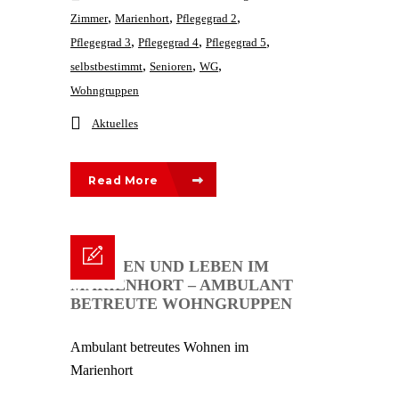
,
,
,
Zimmer
Marienhort
Pflegegrad 2
,
,
,
Pflegegrad 3
Pflegegrad 4
Pflegegrad 5
,
,
,
selbstbestimmt
Senioren
WG
Wohngruppen
Aktuelles
Read More
WOHNEN UND LEBEN IM
MARIENHORT – AMBULANT
BETREUTE WOHNGRUPPEN
Ambulant betreutes Wohnen im
Marienhort