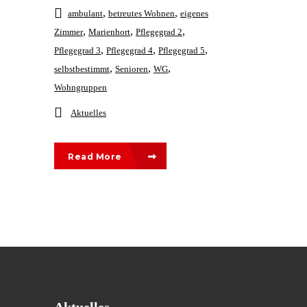
,
,
ambulant
betreutes Wohnen
eigenes
,
,
,
Zimmer
Marienhort
Pflegegrad 2
,
,
,
Pflegegrad 3
Pflegegrad 4
Pflegegrad 5
,
,
,
selbstbestimmt
Senioren
WG
Wohngruppen
Aktuelles
Read More