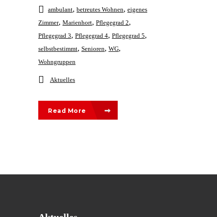
,
,
ambulant
betreutes Wohnen
eigenes
,
,
,
Zimmer
Marienhort
Pflegegrad 2
,
,
,
Pflegegrad 3
Pflegegrad 4
Pflegegrad 5
,
,
,
selbstbestimmt
Senioren
WG
Wohngruppen
Aktuelles
Read More