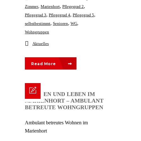
,
,
,
Zimmer
Marienhort
Pflegegrad 2
,
,
,
Pflegegrad 3
Pflegegrad 4
Pflegegrad 5
,
,
,
selbstbestimmt
Senioren
WG
Wohngruppen
Aktuelles
Read More
WOHNEN UND LEBEN IM
MARIENHORT – AMBULANT
BETREUTE WOHNGRUPPEN
Ambulant betreutes Wohnen im
Marienhort