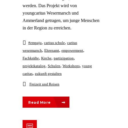
werden. Das Projekt wird von
youngcaritas Wesermarsch und
Ammerland getragen, um junge Menschen
in der Region zu erreichen.
,
,
#empaju
caritas schule
caritas
,
,
,
wesermarsch
Ehrenamt
empowerment
,
,
,
Fachkräfte
Kirche
partizipation
,
,
,
projektkatalog
Schulen
Workshops
young
,
caritas
zukunft gestalten
Freizeit und Reisen
Read More