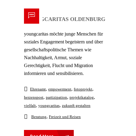
YOUNGCARITAS OLDENBURG
youngcaritas möchte junge Menschen für
soziales Engagement begeistern und über
gesellschaftspolitische Themen wie
Nachhaltigkeit, Armut, soziale
Gerechtigkeit, Flucht und Migration
informieren und sensibilisieren.
,
,
,
Ehrenamt
empowerment
fotoprojekt
,
,
,
herzenspost
partizipation
projektkatalog
,
,
vielfalt
youngcaritas
zukunft gestalten
,
Beratung
Freizeit und Reisen