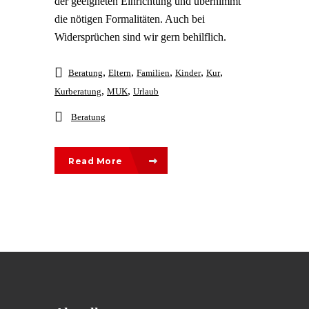
der geeigneten Einrichtung und übernimmt
die nötigen Formalitäten. Auch bei
Widersprüchen sind wir gern behilflich.
,
,
,
,
,
Beratung
Eltern
Familien
Kinder
Kur
,
,
Kurberatung
MUK
Urlaub
Beratung
Read More